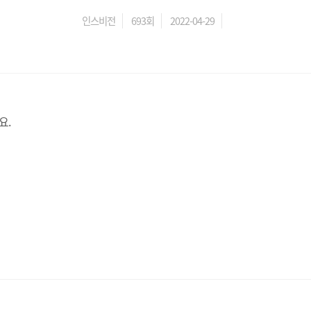
인스비전
693회
2022-04-29
요.